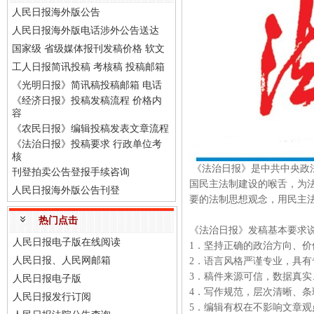
人民日报海外版公告
人民日报海外版电话涉外公告送达
国家级 省级媒体报刊发稿价格 软文
工人日报简讯投稿 考核稿 投稿邮箱
《光明日报》简讯稿投稿邮箱 电话
《经济日报》投稿发稿流程 价格内
容
《农民日报》编辑投稿发表文章流程
《法治日报》投稿要求 行政单位考
核
《法治日报》是中共中央政
刊登拍卖公告登报手续咨询
国民主法制建设的喉舌，为
人民日报海外版公告刊登
要的法制思想观念，用民主
热门点击
《法治日报》发稿基本要求
人民日报电子版在线阅读
1．坚持正确的政治方向、价
人民日报、人民网邮箱
2．语言风格严谨专业，具有
3．稿件来源可信，数据真实
人民日报电子版
4．写作规范，层次清晰、条理
人民日报发行订阅
5．编辑有权在不影响文章观